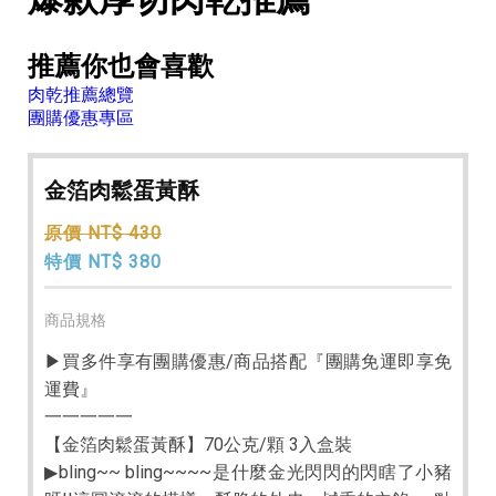
推薦你也會喜歡
肉乾推薦總覽
團購優惠專區
金箔肉鬆蛋黃酥
原價 NT$ 430
特價 NT$ 380
商品規格
▶買多件享有團購優惠/商品搭配『團購免運即享免
運費』
一一一一一
【金箔肉鬆蛋黃酥】70公克/顆 3入盒裝
▶bling~~ bling~~~~是什麼金光閃閃的閃瞎了小豬