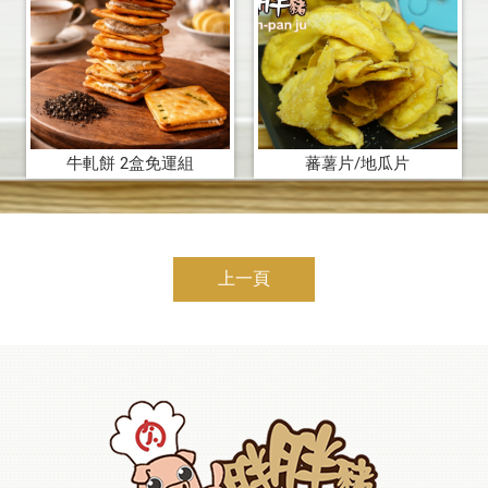
牛軋餅 2盒免運組
蕃薯片/地瓜片
上一頁