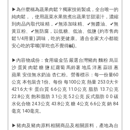
▶為什麼稱為蔬果肉鬆？獨家技術製成，全台唯一的
純肉鬆，，使用蔬菜水果熬煮出蔬果甘甜湯汁，濃縮
到肉品內取代味精，✔無添加味精、✔無醬油、✔無
黃豆粉、✔無防腐，以低糖、低油、低鹽 (約市售肉
鬆1/4用量) 調味，吃的更健康。適合全家大小都能
安心吃的零嘴(單吃也不覺得鹹)。
▶內容物成份：食用級金箔 嚴選台灣豬肉 麵粉 烏豆
沙 蛋黃 肉鬆 糖 鹽 紅蘿蔔 馬鈴薯 地瓜 洋蔥 蒜頭 蔥
蘋果 安佳無水奶油 杏仁粉。營養標示：每一份量60
公克 本包裝含1份。每份 每100公克 熱量 253.0大卡
421.6大卡 蛋白質 6.6公克 11.0公克 脂肪 13.7公克
22.8公克 飽和脂肪 3.1公克 5.2公克 反式脂肪 0 0 碳
水化合物 24.3公克 43.8公克 糖 4公克 6.6公克 鈉 84
毫克 140毫克。
▶豬肉及豬肉原料相關商品及相關原料，產地為台