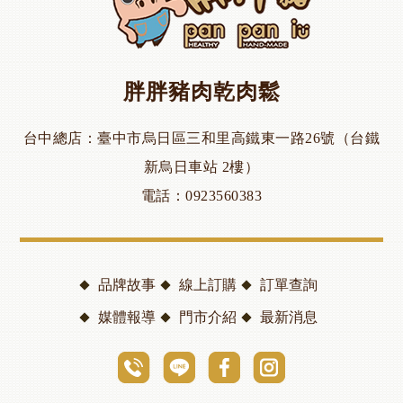
胖胖豬肉乾肉鬆
台中總店
臺中市烏日區三和里高鐵東一路26號（台鐵
新烏日車站 2樓）
電話
0923560383
品牌故事
線上訂購
訂單查詢
媒體報導
門市介紹
最新消息