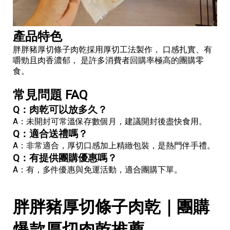
產品特色
胖胖豬厚切條子肉乾採用厚切工法製作， 口感扎實、有
嚼勁且肉香濃郁， 是許多消費者回購率極高的團購零
食。
常見問題 FAQ
Q：肉乾可以放多久？
A：未開封可常溫保存數個月，建議開封後盡快食用。
Q：適合送禮嗎？
A：非常適合，厚切口感加上精緻包裝，是熱門伴手禮。
Q：有提供團購優惠嗎？
A：有，多件優惠與免運活動，適合團購下單。
胖胖豬厚切條子肉乾｜團購
爆款厚切肉乾推薦