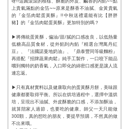
呀!!這圓滾滾的模樣、酥脆的外皮、鹹香的內餡~~點
上貴氣滿點的金箔~~原來是酥香不油膩、金黃貴氣
的『金箔肉鬆蛋黃酥』!!中秋送禮還能有比【胖胖
豬】的『金箔肉鬆蛋黃酥』更加特別的嗎？
▶將傳統蛋黃酥，偏油/甜/膩的口感改良，以低熱量
低糖高品質食材，從外餡到內餡『精選台灣萬丹紅
豆』、『法國諾曼地奶油』、『鼎泰豐同等級麵粉』
再搭配『招牌蔬果肉鬆』純手工製作，一口咬下能品
嚐到獨特的奶香氣，入口即化的綿密口感更是讓人流
連忘返。
▶只有真材實料以及健康取向的蛋黃酥月餅，美味跟
健康都要取得平衡。所以在烘培過程中，選擇中溫烘
培，呈現出不油膩、外皮酥脆的口感，不添加酥油，
就算陪家人過節，也要吃的健康。師父一天只能做
300顆，真的想吃的朋友，要提早預購，不然真的做
不出來哦。