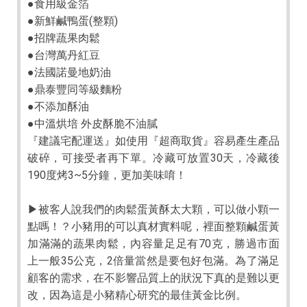
●食用級金箔
●新鮮鹹鴨蛋(整顆)
●招牌蔬果肉鬆
●台灣萬丹紅豆
●法國諾曼地奶油
●鼎泰豐同等級麵粉
●不添加酥油
●中溫烘培 外皮酥脆不油膩
『建議宅配運送』如使用『超商取貨』容易產生產品
破碎，可接受者再下單。冷藏可放置30天，冷藏後
190度烤3~5分鐘，更加美味唷！
▶被客人說我們的肉鬆蛋黃酥太大顆，可以做小顆一
點嗎！？小豬用的可以真材實料呢，裡面整顆鹹蛋黃
加滿滿的蔬果肉鬆，內容量足足有70克，勝過市面
上一般35公克，2倍量當然是要包好包滿。為了滿足
顧客的需求，在不影響品質上的狀況下真的是難以更
改，因為這是小豬精心研究的最佳黃金比例。