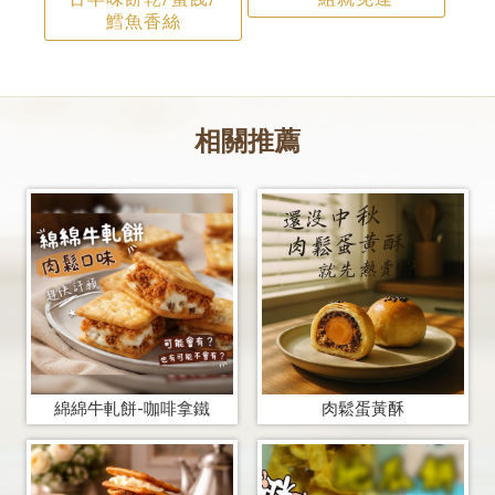
鱈魚香絲
綿綿牛軋餅-咖啡拿鐵
肉鬆蛋黃酥