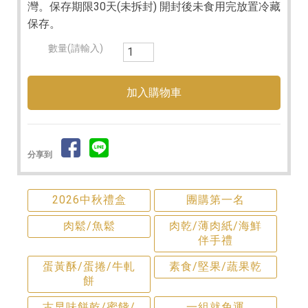
灣。保存期限30天(未拆封) 開封後未食用完放置冷藏
保存。
數量(請輸入)
分享到
2026中秋禮盒
團購第一名
肉鬆/魚鬆
肉乾/薄肉紙/海鮮
伴手禮
蛋黃酥/蛋捲/牛軋
素食/堅果/蔬果乾
餅
古早味餅乾/蜜餞/
一組就免運