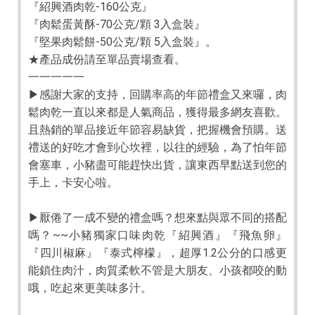
『紹興酒肉乾-160公克』
『肉鬆蛋黃酥-70公克/顆 3入盒裝』
『堅果肉鬆餅-50公克/顆 5入盒裝』。
★產品成份請至單品賣場查看。
一一一一一
▶感謝大家的支持，回購率高的年節禮盒又來囉，肉
鬆肉乾一直以來都是人氣商品，獲得最多網友喜歡。
且熱銷的單品接近年節容易缺貨，把握機會預購。送
禮送的好吃才會到心坎裡，以往的經驗，為了怕年節
會塞車，小豬盡可能趕快出貨，讓東西早點送到您的
手上，卡安心啦。
▶厭倦了一成不變的禮盒嗎？想來點與眾不同的搭配
嗎？~~小豬獨家口味肉乾『紹興酒』『飛魚卵』
『四川椒麻』『泰式檸檬』，超厚1.2公分的口感更
能鎖住肉汁，肉質柔軟不管是大朋友、小孩都咬的動
哦，吃起來更美味多汁。