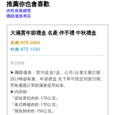
推薦你也會喜歡
肉乾推薦總覽
團購優惠專區
大滿貫年節禮盒 名產 伴手禮 中秋禮盒
原價 NT$ 2060
特價 NT$ 1590
商品規格
▶團購優惠：買10盒送1盒。公司/企業大量訂購：
請LINE@客服，年節禮盒 先下單可指定到貨日期。
早鳥優惠訂單額滿會提早結束。
▶內容物：
『原味厚切肉乾-170公克』
『泰式檸檬肉乾-170公克』
『飛魚卵肉乾-150公克』