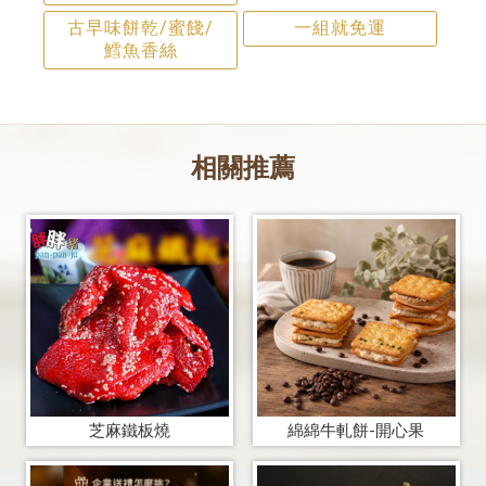
古早味餅乾/蜜餞/
一組就免運
鱈魚香絲
芝麻鐵板燒
綿綿牛軋餅-開心果