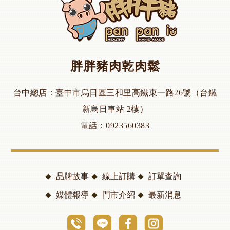
胖胖豬肉乾肉鬆
台中總店
臺中市烏日區三和里高鐵東一路26號（台鐵
新烏日車站 2樓）
電話
0923560383
品牌故事
線上訂購
訂單查詢
媒體報導
門市介紹
最新消息