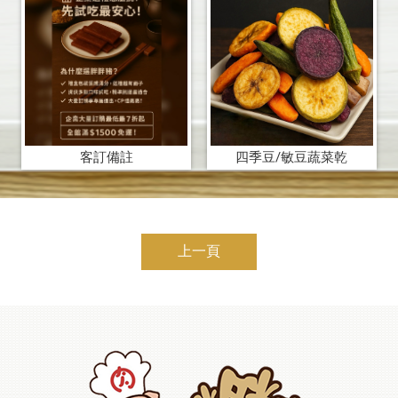
客訂備註
四季豆/敏豆蔬菜乾
上一頁