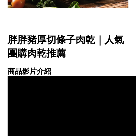
胖胖豬厚切條子肉乾｜人氣
團購肉乾推薦
商品影片介紹