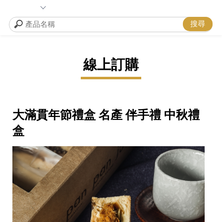
線上訂購
大滿貫年節禮盒 名產 伴手禮 中秋禮
盒