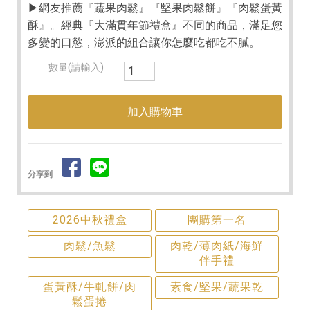
▶網友推薦『蔬果肉鬆』『堅果肉鬆餅』『肉鬆蛋黃
酥』。經典『大滿貫年節禮盒』不同的商品，滿足您
多變的口慾，澎派的組合讓你怎麼吃都吃不膩。
數量(請輸入)
分享到
2026中秋禮盒
團購第一名
肉鬆/魚鬆
肉乾/薄肉紙/海鮮
伴手禮
蛋黃酥/牛軋餅/肉
素食/堅果/蔬果乾
鬆蛋捲