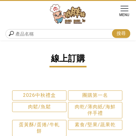
線上訂購
2026中秋禮盒
團購第一名
肉鬆/魚鬆
肉乾/薄肉紙/海鮮
伴手禮
蛋黃酥/蛋捲/牛軋
素食/堅果/蔬果乾
餅