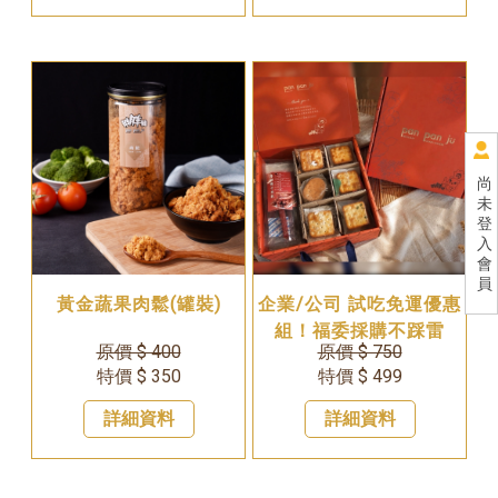
尚
未
登
入
會
員
黃金蔬果肉鬆(罐裝)
企業/公司 試吃免運優惠
組！福委採購不踩雷
原價 $ 400
原價 $ 750
特價 $ 350
特價 $ 499
詳細資料
詳細資料