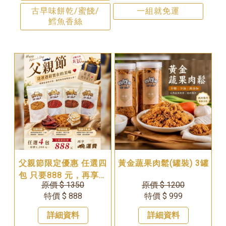
古早味餅乾/蜜餞/
一組就免運
鱈魚香絲
父親節限定優惠 任選四
黃金蔬果肉鬆(罐裝) 3罐
包 只要888 元，再享免
原價 $ 1350
原價 $ 1200
運費！活動只到 8 月 10
特價 $ 888
特價 $ 999
日
詳細資料
詳細資料