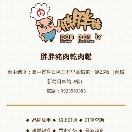
胖胖豬肉乾肉鬆
台中總店
臺中市烏日區三和里高鐵東一路26號（台鐵
新烏日車站 2樓）
電話
0923560383
品牌故事
線上訂購
訂單查詢
媒體報導
門市介紹
最新消息