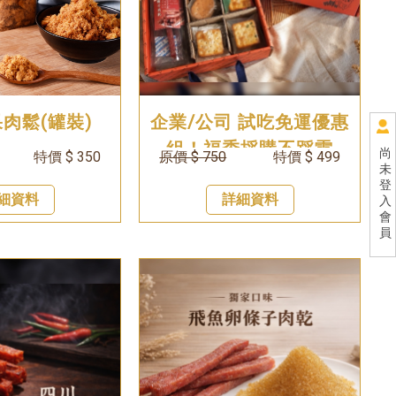
肉鬆(罐裝)
企業/公司 試吃免運優惠
組！福委採購不踩雷
尚
特價 $ 350
原價 $ 750
特價 $ 499
未
登
細資料
詳細資料
入
會
員