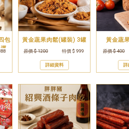
四包
黃金蔬果肉鬆(罐裝) 3罐
黃金蔬果
免運
888
原價 $ 1200
特價 $ 999
原價 $ 400
0 日
詳細資料
詳