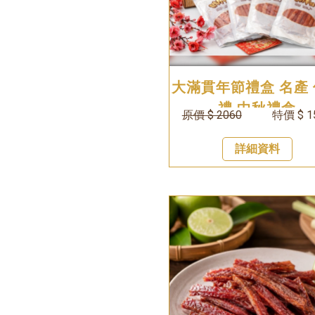
大滿貫年節禮盒 名產
禮 中秋禮盒
原價 $ 2060
特價 $ 1
詳細資料