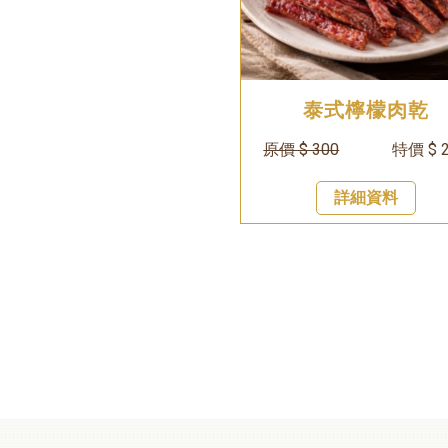
泰式檸檬肉乾
原價 $ 300
特價 $ 
詳細資料