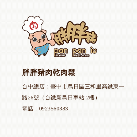
胖胖豬肉乾肉鬆
台中總店
臺中市烏日區三和里高鐵東一
路26號（台鐵新烏日車站 2樓）
電話
0923560383