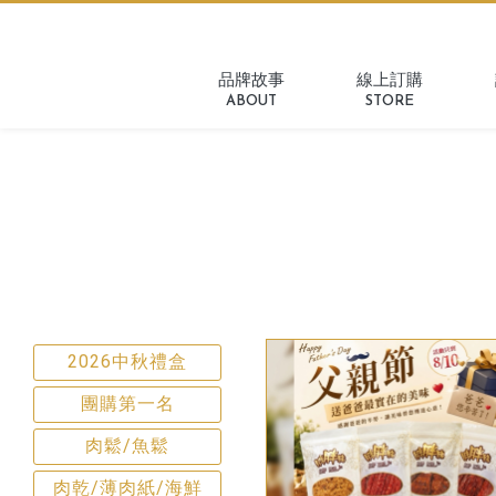
品牌故事
線上訂購
ABOUT
STORE
2026中秋禮盒
團購第一名
肉鬆/魚鬆
肉乾/薄肉紙/海鮮