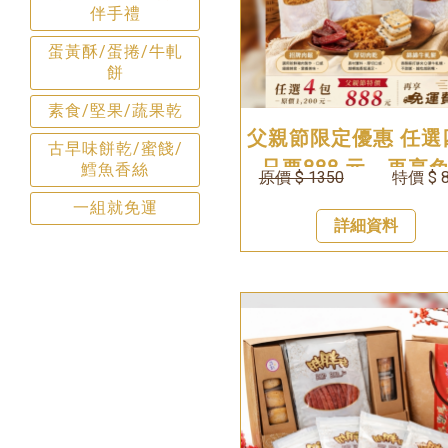
伴手禮
蛋黃酥/蛋捲/牛軋
餅
素食/堅果/蔬果乾
父親節限定優惠 任選
古早味餅乾/蜜餞/
只要888 元，再享
鱈魚香絲
原價 $ 1350
特價 $ 
費！活動只到 8 月 1
一組就免運
詳細資料