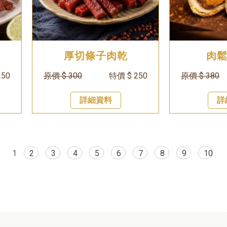
厚切條子肉乾
肉
250
原價 $ 300
特價 $ 250
原價 $ 380
詳細資料
詳
1
2
3
4
5
6
7
8
9
10